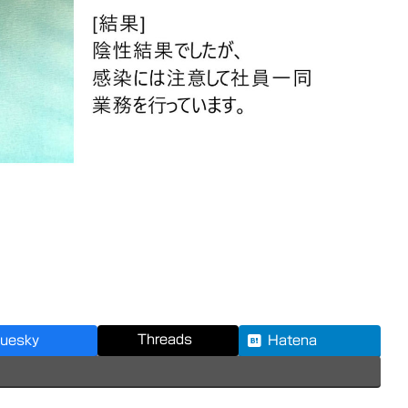
Threads
luesky
Hatena