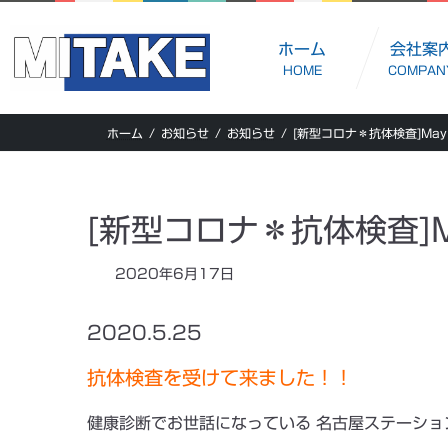
コ
ナ
ン
ビ
ホーム
会社案
HOME
COMPAN
テ
ゲ
ン
ー
ホーム
お知らせ
お知らせ
[新型コロナ＊抗体検査]May
ツ
シ
へ
ョ
ス
ン
[新型コロナ＊抗体検査]M
キ
に
ッ
移
2020年6月17日
プ
動
2020.5.25
抗体検査を受けて来ました！！
健康診断でお世話になっている 名古屋ステーショ