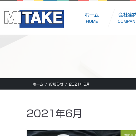
コ
ナ
ン
ビ
ホーム
会社案
HOME
COMPAN
テ
ゲ
ン
ー
ツ
シ
へ
ョ
ス
ン
キ
に
ッ
移
ホーム
お知らせ
2021年6月
プ
動
2021年6月
お知ら